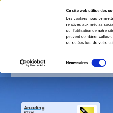
Ce site web utilise des co
CONTACT
Les cookies nous permetten
relatives aux médias socia
sur l'utilisation de notre 
Accueil
Vie municipale
In
peuvent combiner celles-ci
collectées lors de votre uti
Sélection
Bienvenue sur le s
Nécessaires
du
consentement