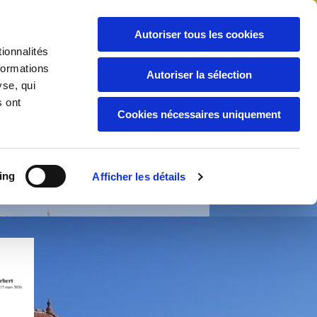
Autoriser tous les cookies
03 87 35 78 83

ionnalités
formations
Autoriser la sélection
yse, qui
Jeunesse
Environnement
s ont
Cookies nécessaires uniquement
ne d'Anzeling
ing
Afficher les détails