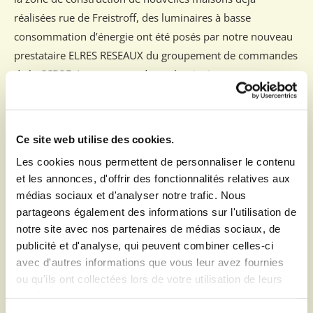
réalisées rue de Freistroff, des luminaires à basse
consommation d’énergie ont été posés par notre nouveau
prestataire ELRES RESEAUX du groupement de commandes
de la CCB3F. Les supports de ces luminaires ne sont autres
que ceux enlevés en 2021 lors des travaux
d'enfouissement.
Ce site web utilise des cookies.
En raison de la distance trop importante entre les poteaux,
Les cookies nous permettent de personnaliser le contenu
conséquence de l'enfouissement des réseaux, une zone
et les annonces, d'offrir des fonctionnalités relatives aux
non éclairée dans le cœur d’Edling est apparue. Un
médias sociaux et d'analyser notre trafic. Nous
nouveau luminaire a donc été posé sur un poteau existant
partageons également des informations sur l'utilisation de
sans éclairage.
notre site avec nos partenaires de médias sociaux, de
publicité et d'analyse, qui peuvent combiner celles-ci
avec d'autres informations que vous leur avez fournies
ou qu'ils ont collectées lors de votre utilisation de leurs
services.