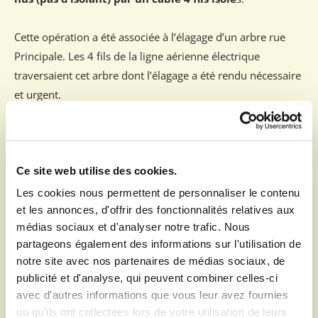
Cette opération a été associée à l’élagage d’un arbre rue
Principale. Les 4 fils de la ligne aérienne électrique
traversaient cet arbre dont l’élagage a été rendu nécessaire
et urgent.
L’entreprise Eiffage a réalisé les opérations électriques
début mars 2022. Les anciennes lignes électriques des
particuliers ont également été remplacées.
Ce site web utilise des cookies.
Les cookies nous permettent de personnaliser le contenu
Un poteau béton a été remplacé à proximité du 1 rue
et les annonces, d'offrir des fonctionnalités relatives aux
médias sociaux et d'analyser notre trafic. Nous
principale par Eiffage. La fixation des câbles de
partageons également des informations sur l'utilisation de
télécommunications (RTC et Fibre) sur un support de type
notre site avec nos partenaires de médias sociaux, de
barrette par l’unité technique de Orange a été effectuée au
publicité et d'analyse, qui peuvent combiner celles-ci
milieu du mois de juin 2022.
avec d'autres informations que vous leur avez fournies
ou qu'ils ont collectées lors de votre utilisation de leurs