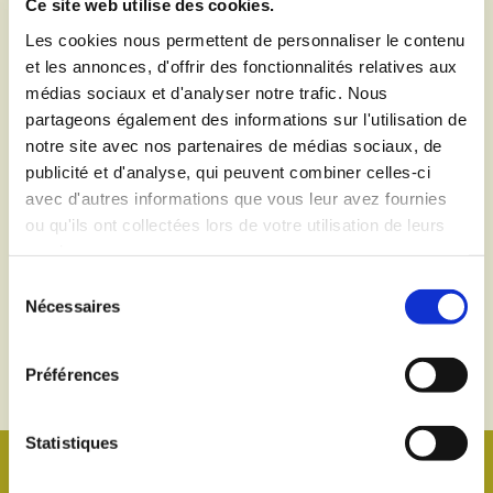
Ce site web utilise des cookies.
Les cookies nous permettent de personnaliser le contenu
et les annonces, d'offrir des fonctionnalités relatives aux
Pour prendre connaissance des modalités d’inscription et
médias sociaux et d'analyser notre trafic. Nous
des pièces à fournir, rendez-vous sur le
portail de
partageons également des informations sur l'utilisation de
l'administration.
notre site avec nos partenaires de médias sociaux, de
publicité et d'analyse, qui peuvent combiner celles-ci
avec d'autres informations que vous leur avez fournies
ou qu'ils ont collectées lors de votre utilisation de leurs
services.
Sélection
Nécessaires
du
consentement
Préférences
Statistiques