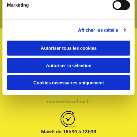
Marketing
Afficher les détails
Autoriser tous les cookies
4 place du Général de Gaulle
57320 ANZELING
Autoriser la sélection
Cookies nécessaires uniquement
03 87 35 78 83
mairie@anzeling.fr
Mardi de 16h30 à 18h30