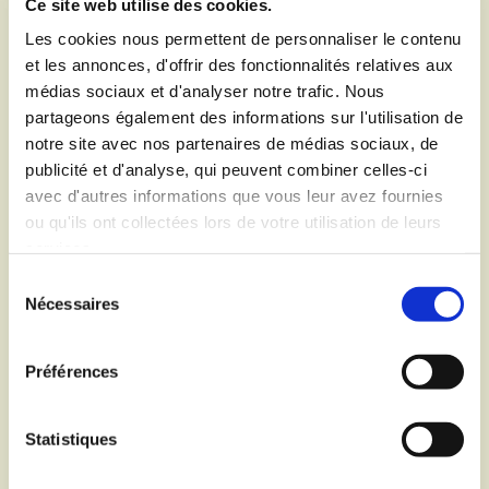
Ce site web utilise des cookies.
Mardi
16:30 - 18:30
Les cookies nous permettent de personnaliser le contenu
Jeudi
16:30 - 18:30
et les annonces, d'offrir des fonctionnalités relatives aux
Permanences des élus
médias sociaux et d'analyser notre trafic. Nous
Jeudi
16:30 - 18:30
partageons également des informations sur l'utilisation de
notre site avec nos partenaires de médias sociaux, de
Sur rendez-vous du lundi au samedi
publicité et d'analyse, qui peuvent combiner celles-ci
avec d'autres informations que vous leur avez fournies
ou qu'ils ont collectées lors de votre utilisation de leurs
services.
Sélection
Contacts en cas d'urgence
Nécessaires
du
consentement
M. Alain PIERROT
Préférences
Maire
06 37 07 16 05
Statistiques
03 87 74 67 79
Mme Brigitte LEONARD