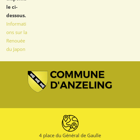
le ci-
dessous.
Informati
ons sur la
Renouée
du Japon
4 place du Général de Gaulle