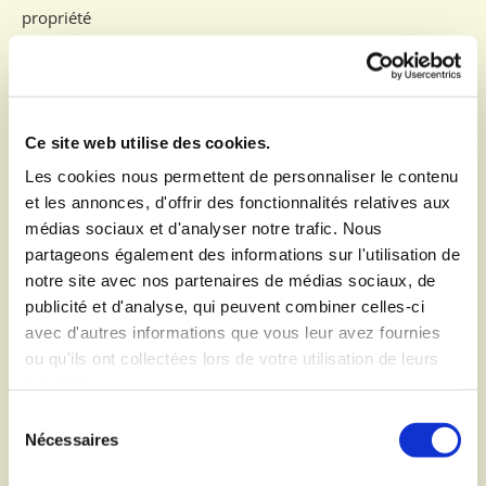
propriété
s au sein
desquelle
s elle est
implanté
Ce site web utilise des cookies.
e.
Les cookies nous permettent de personnaliser le contenu
et les annonces, d'offrir des fonctionnalités relatives aux
En raison
médias sociaux et d'analyser notre trafic. Nous
de ses
partageons également des informations sur l'utilisation de
caractéris
notre site avec nos partenaires de médias sociaux, de
publicité et d'analyse, qui peuvent combiner celles-ci
tiques
avec d'autres informations que vous leur avez fournies
biologiqu
ou qu'ils ont collectées lors de votre utilisation de leurs
es très
services.
particuliè
Sélection
res, son
Nécessaires
du
éradicat
consentement