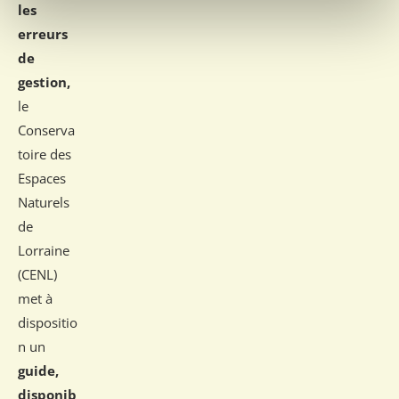
les
erreurs
de
gestion,
le
Conserva
toire des
Espaces
Naturels
de
Lorraine
(CENL)
met à
dispositio
n un
guide,
disponib