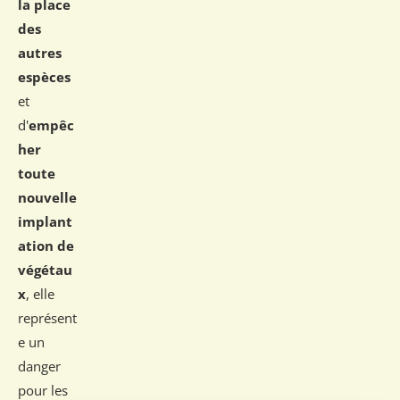
la place
des
autres
espèces
et
d'
empêc
her
toute
nouvelle
implant
ation de
végétau
x
, elle
représent
e un
danger
pour les