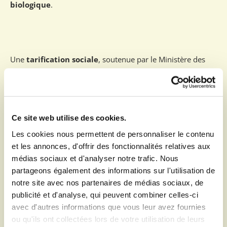
biologique
.
Une
tarification sociale
, soutenue par le Ministère des
Santés et des Solidarités, est mise en place à la cantine. Elle
est accordée aux enfants des familles les plus modestes, et
permet l’
accès aux repas pour la somme de 1€
.
Ce site web utilise des cookies.
Les cookies nous permettent de personnaliser le contenu
et les annonces, d'offrir des fonctionnalités relatives aux
médias sociaux et d'analyser notre trafic. Nous
partageons également des informations sur l'utilisation de
notre site avec nos partenaires de médias sociaux, de
publicité et d'analyse, qui peuvent combiner celles-ci
avec d'autres informations que vous leur avez fournies
ou qu'ils ont collectées lors de votre utilisation de leurs