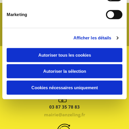
Marketing
Afficher les détails
Autoriser tous les cookies
4 place du Général de Gaulle
Autoriser la sélection
57320 ANZELING
Cookies nécessaires uniquement
03 87 35 78 83
mairie@anzeling.fr