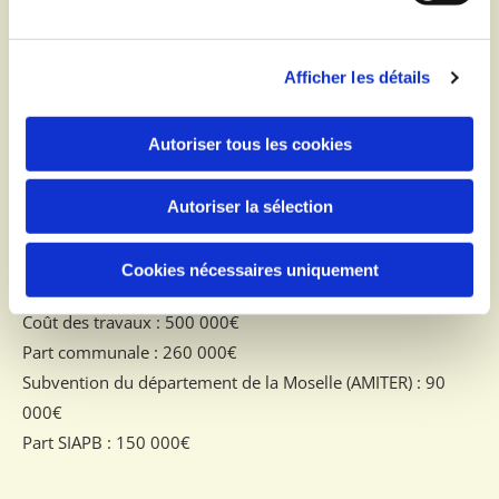
étude hydraulique des bassins versants et MATEC pour
nous apporter des solutions à cette situation insoutenable
Afficher les détails
pour les concitoyens concernés.
L’étude hydraulique des bassins versants a permis de
définir les mesures à mettre en œuvre pour capter les eaux
Autoriser tous les cookies
de ruissellements et dimensionner les nouvelles
canalisations pour permettre leur acheminement vers
Autoriser la sélection
l’Anzeling. Une partie des travaux a été réalisée par le
syndicat d’assainissement de Bouzonville (SIAPB).
Cookies nécessaires uniquement
Coût des travaux : 500 000€
Part communale : 260 000€
Subvention du département de la Moselle (AMITER) : 90
000€
Part SIAPB : 150 000€