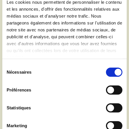
Les cookies nous permettent de personnaliser le contenu
- AMITER : 500 000€
et les annonces, d'offrir des fonctionnalités relatives aux
- Région : 325 000€
médias sociaux et d'analyser notre trafic. Nous
- CAF de la Moselle : 65 000€
partageons également des informations sur l'utilisation de
notre site avec nos partenaires de médias sociaux, de
Recours à l’emprunt
publicité et d'analyse, qui peuvent combiner celles-ci
1 160 000.00 €
avec d'autres informations que vous leur avez fournies
ou qu'ils ont collectées lors de votre utilisation de leurs
services.
L’origine du projet est due à une problématique
Sélection
Nécessaires
d’évacuation des eaux de pluie dans tout le secteur. En
du
effet, la route d’Edling (Anzeling) prolongée par la rue de
consentement
Lilette (Edling) n’est pourvue que d’un seul trottoir côté
Préférences
amont du bassin versant, et lors d’épisodes pluvieux
importants, les riverains côté aval subissent des
Statistiques
ruissellements dus en partie à l’absence de trottoirs.
Marketing
Un bureau technique a été mandaté pour effectuer une