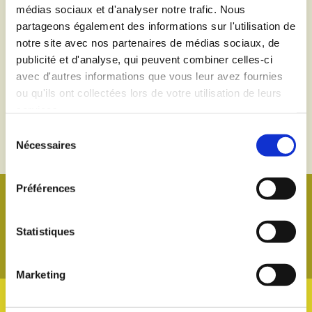
médias sociaux et d'analyser notre trafic. Nous
partageons également des informations sur l'utilisation de
Le groupe
Restauration scolaire


notre site avec nos partenaires de médias sociaux, de
scolaire
Transports scolaires

publicité et d'analyse, qui peuvent combiner celles-ci
Le périscolaire
Garde d'enfants et


avec d'autres informations que vous leur avez fournies
Le centre de
accompagnement des

ou qu'ils ont collectées lors de votre utilisation de leurs
loisirs
parents
services.
Les autres

Sélection
activités
Nécessaires
du
consentement
Préférences
Statistiques
Marketing