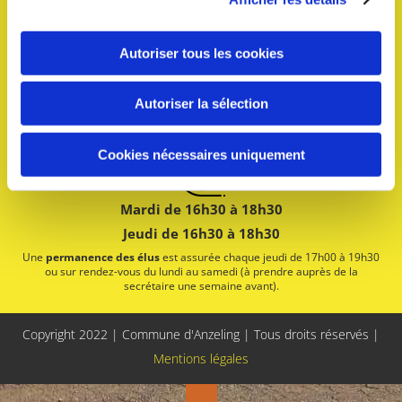
57320 ANZELING
Autoriser tous les cookies
03 87 35 78 83
Autoriser la sélection
mairie@anzeling.fr
Cookies nécessaires uniquement
Mardi de 16h30 à 18h30
Jeudi de 16h30 à 18h30
Une
permanence des élus
est assurée chaque jeudi de 17h00 à 19h30
ou sur rendez-vous du lundi au samedi (à prendre auprès de la
secrétaire une semaine avant).
Copyright 2022 | Commune d'Anzeling | Tous droits réservés |
Mentions légales