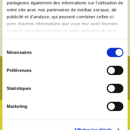
partageons également des informations sur l'utilisation de
Intercommunal
notre site avec nos partenaires de médias sociaux, de
Le cadastre

publicité et d'analyse, qui peuvent combiner celles-ci
Construction et formulaires

avec d'autres informations que vous leur avez fournies
d'urbanisme
ou qu'ils ont collectées lors de votre utilisation de leurs
Programme d'amélioration de l'habitat

services.
Avis d'enquête publique

Sélection
Nécessaires
du
consentement
Préférences
Statistiques
Marketing
4 place du Général de Gaulle
Afficher les détails